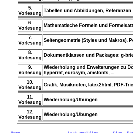
5.
Tabellen und Abbildungen, Referenzen 
Vorlesung
6.
Mathematische Formeln und Formelsat
Vorlesung
7.
Seitengeometrie (Styles und Makros), P
Vorlesung
8.
Dokumentklassen und Packages: g-brief
Vorlesung
9.
Wiederholung und Erweiterungen zu Do
Vorlesung
hyperref, eurosym, amsfonts, ...
10.
Grafik, Musiknoten, latex2html, PDF-Tri
Vorlesung
11.
Wiederholung/Übungen
Vorlesung
12.
Wiederholung/Übungen
Vorlesung
Name
Last modified
Size
De