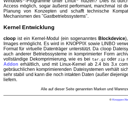
Windows
-Programme unter Linux
nutzen? Dies ist durc
Access möglich, sogar äußerst performant, manchmal ist die
Planung von Konzepten und schafft technische Kompati
Mechanismen des "Gastbetriebssystems".
Kernel Entwicklung
cloop
ist ein Kernel-Modul (ein sogenanntes
Blockdevice
)
Images ermöglicht. Es wird in KNOPPIX sowie LINBO verwen
Format für virtuelle Datenträger unterstützt. Da cloop Datei
auch anderer Betriebssysteme in komprimierter Form archi
vollständige Dekomprimierung, wie es bei
oder
n
tar.gz
zip
Addon
erhältlich, und mit Linux-Kernel ab 2.4 bis 3.x com
gebräuchlichen komprimierenden Dateisystemen verhält sich 
sehr stabil und kann die noch intakten Daten (außer diejenige
liefern.
Alle auf dieser Seite genannten Marken und Warenze
©
Knopper.Ne