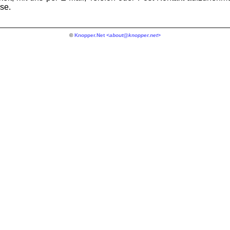
se.
©
Knopper.Net
<about@knopper.net>