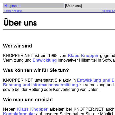
Hauptseite
[Über uns]
Klaus Knopper
Adriane K
Wer wir sind
KNOPPER.NET ist ein 1998 von
Klaus Knopper
gegründe
Vermittlung und
Entwicklung
innovativer Hilfsmittel in Softwa
Was können wir für Sie tun?
KNOPPER.NET unterstützt Sie aktiv in
Entwicklung und E
Beratung und Informationsvermittlung
zu Vernetzung und W
sowie bei der Rettung oder Konvertierung von Daten.
Wie man uns erreicht
Neben
Klaus Knopper
arbeiten bei KNOPPER.NET auch ande
Kontaktformular
auf unseren Seiten haben Sie die Möglichke