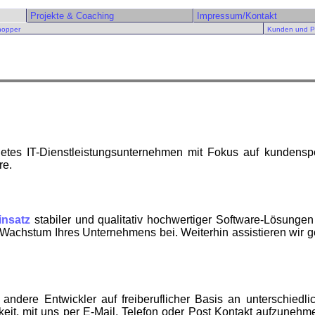
Projekte & Coaching
Impressum/Kontakt
nopper
Kunden und P
tes IT-Dienstleistungsunternehmen mit Fokus auf kundensp
re.
insatz
stabiler und qualitativ hochwertiger Software-Lösung
achstum Ihres Unternehmens bei. Weiterhin assistieren wir ge
re Entwickler auf freiberuflicher Basis an unterschiedlich
it, mit uns per E-Mail, Telefon oder Post Kontakt aufzunehme